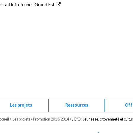
ortail Info Jeunes Grand Est
Association P
Les projets
Ressources
Off
ccueil
Les projets
Promotion 2013/2014
JC²O : Jeunesse, citoyenneté et cultu