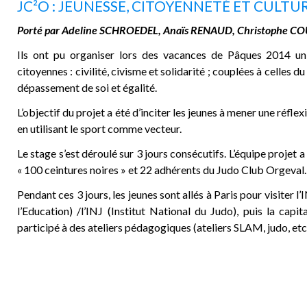
JC²O : JEUNESSE, CITOYENNETÉ ET CULTU
Porté par Adeline SCHROEDEL, Anaïs RENAUD, Christophe CO
Ils ont pu organiser lors des vacances de Pâques 2014 un 
citoyennes : civilité, civisme et solidarité ; couplées à celles du
dépassement de soi et égalité.
L’objectif du projet a été d’inciter les jeunes à mener une réfle
en utilisant le sport comme vecteur.
Le stage s’est déroulé sur 3 jours consécutifs. L’équipe projet
« 100 ceintures noires » et 22 adhérents du Judo Club Orgeval.
Pendant ces 3 jours, les jeunes sont allés à Paris pour visiter l
l’Education) /l’INJ (Institut National du Judo), puis la capit
participé à des ateliers pédagogiques (ateliers SLAM, judo, etc