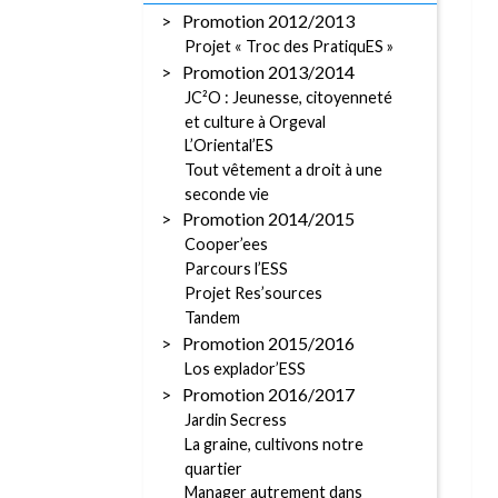
Promotion 2012/2013
Projet « Troc des PratiquES »
Promotion 2013/2014
JC²O : Jeunesse, citoyenneté
et culture à Orgeval
L’Oriental’ES
Tout vêtement a droit à une
seconde vie
Promotion 2014/2015
Cooper’ees
Parcours l’ESS
Projet Res’sources
Tandem
Promotion 2015/2016
Los explador’ESS
Promotion 2016/2017
Jardin Secress
La graine, cultivons notre
quartier
Manager autrement dans