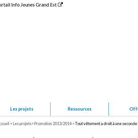
ortail Info Jeunes Grand Est
Association P
Les projets
Ressources
Off
ccueil
Les projets
Promotion 2013/2014
Tout vêtement a droit à une seconde 