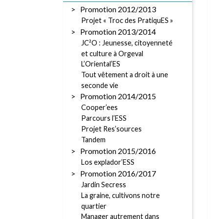
Promotion 2012/2013
Projet « Troc des PratiquES »
Promotion 2013/2014
JC²O : Jeunesse, citoyenneté
et culture à Orgeval
L’Oriental’ES
Tout vêtement a droit à une
seconde vie
Promotion 2014/2015
Cooper’ees
Parcours l’ESS
Projet Res’sources
Tandem
Promotion 2015/2016
Los explador’ESS
Promotion 2016/2017
Jardin Secress
La graine, cultivons notre
quartier
Manager autrement dans