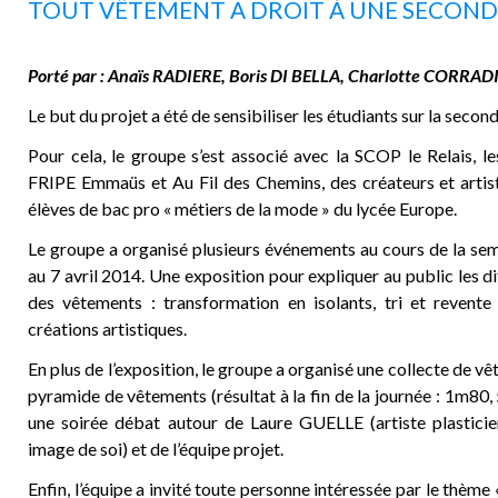
TOUT VÊTEMENT A DROIT À UNE SECONDE
Porté par : Anaïs RADIERE, Boris DI BELLA, Charlotte CORRAD
Le but du projet a été de sensibiliser les étudiants sur la seco
Pour cela, le groupe s’est associé avec la SCOP le Relais, l
FRIPE Emmaüs et Au Fil des Chemins, des créateurs et artiste
élèves de bac pro « métiers de la mode » du lycée Europe.
Le groupe a organisé plusieurs événements au cours de la se
au 7 avril 2014. Une exposition pour expliquer au public les d
des vêtements : transformation en isolants, tri et revent
créations artistiques.
En plus de l’exposition, le groupe a organisé une collecte de v
pyramide de vêtements (résultat à la fin de la journée : 1m80,
une soirée débat autour de Laure GUELLE (artiste plastic
image de soi) et de l’équipe projet.
Enfin, l’équipe a invité toute personne intéressée par le thème