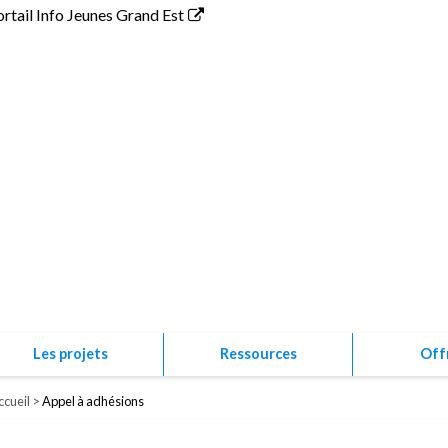
ortail Info Jeunes Grand Est
Association P
Les projets
Ressources
Off
ccueil
Appel à adhésions