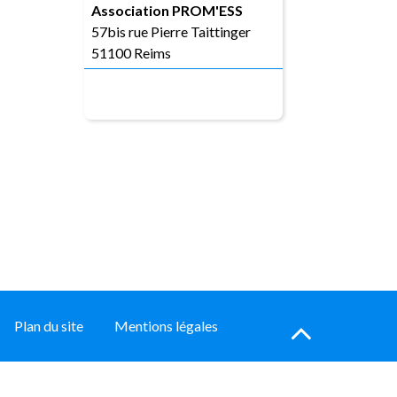
Association PROM'ESS
57bis rue Pierre Taittinger
51100 Reims
asso.promees@gmail.com
Hau
Plan du site
Mentions légales
de