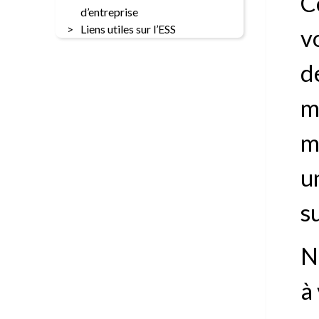
C
d’entreprise
Liens utiles sur l’ESS
v
d
m
m
u
su
N
à